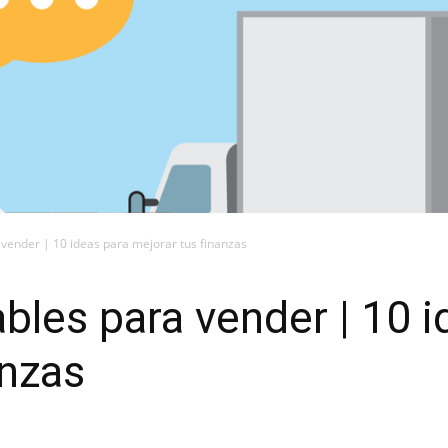
 vender | 10 ideas para mejorar tus finanzas
bles para vender | 10 i
anzas