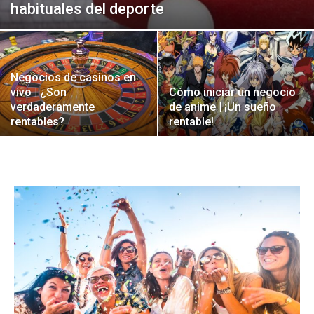
habituales del deporte
Negocios de casinos en
vivo | ¿Son
Cómo iniciar un negocio
verdaderamente
de anime | ¡Un sueño
rentables?
rentable!