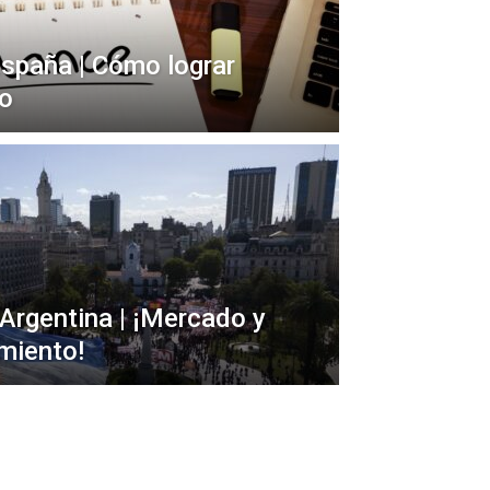
España | Cómo lograr
to
 Argentina | ¡Mercado y
miento!