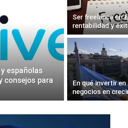
Ser freelance en 
rentabilidad y éxi
 y españolas
y consejos para
En qué invertir en
negocios en creci