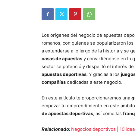
Los orígenes del negocio de apuestas depor
romanos, con quienes se popularizaron los
a extenderse a lo largo de la historia y se 
casas de apuestas
y convirtiéndose en lo q
sector se potenció y despertó el interés d
apuestas deportivas
. Y gracias a los
juegos
compañías
dedicadas a este negocio.
En este artículo te proporcionaremos una
g
empezar tu emprendimiento en este ámbit
de apuestas deportivas
, así como las
franq
Relacionado:
Negocios deportivos | 10 idea