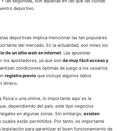
 Y las segundas, son aquellas en las que las cuotas
entro deportivo.
tas deportivas implica mencionar las tan populares
ortante del mercado. En la actualidad, son miles los
o de un sitio web en internet
. Las apuestas
r los apostadores, ya que son
de muy fácil acceso y
antizan condiciones óptimas de juego a los usuarios.
 un
registro previo
que incluye algunos datos
l dinero.
 física o una online, lo importante aquí es la
que, dependiendo del país, este tipo negocios
ilegales en algunas zonas. Sin embargo,
existen
s cuales están permitidos. Por tanto, es importante
a legislación para garantizar el buen funcionamiento de