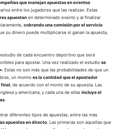
ompañías que manejan apuestas en eventos
ios entre los jugadores que las realizan. Estas
ores apuestan
en determinado evento y al finalizar
 claramente,
cobrando una comisión por el servicio
que su dinero puede multiplicarse si ganan la apuesta,
y estudio de cada encuentro deportivo que será
onibles para apostar. Una vez realizado el estudio
se
»
. Estas no son más que las probabilidades de que un
labras, un momio
es la cantidad que el apostador
final
, de acuerdo con el monto de su apuesta. Las
inglesa
y
americana
, y cada una de ellas
incluye el
tas
.
ar diferentes tipos de apuestas, entre las más
las apuestas en directo
. Las primeras son aquellas que