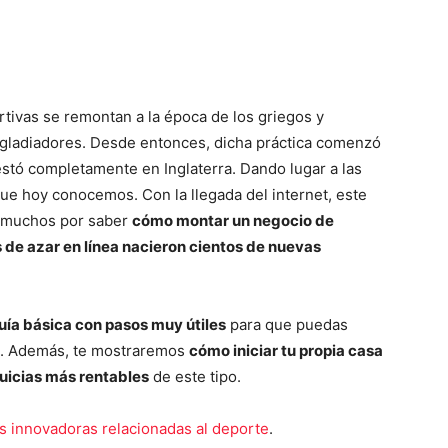
tivas se remontan a la época de los griegos y
 gladiadores. Desde entonces, dicha práctica comenzó
gestó completamente en Inglaterra. Dando lugar a las
ue hoy conocemos. Con la llegada del internet, este
e muchos por saber
cómo montar un negocio de
 de azar en línea nacieron cientos de nuevas
uía básica con pasos muy útiles
para que puedas
o. Además, te mostraremos
cómo iniciar tu propia casa
uicias más rentables
de este tipo.
s innovadoras relacionadas al deporte
.