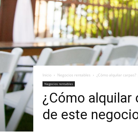
Inicio
Negocios rentables
¿Cómo alquilar carpas? |
Negocios rentables
¿Cómo alquilar 
de este negoci