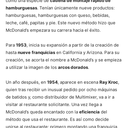
como una especie de
cadena de montaje rápido de
hamburguesas
. Tenían únicamente nueve productos:
hamburguesas, hamburguesas con queso, bebidas,
leche, café, papitas y pie. Este nuevo método hizo que
McDonald’s empezara su carrera hacia el éxito.
Para
1953
, inicia su expansión a partir de la creación de
hasta
nueve
franquicias
en California y Arizona. Para su
creación, se acorta el nombre a McDonald’s y se empieza
a utilizar la imagen de los
arcos dorados
.
Un año después, en
1954
, aparece en escena
Ray Kroc
,
quien tras recibir un inusual pedido por ocho máquinas
de batidos y, como distribuidor de Multimixer, va a ir a
visitar al restaurante solicitante. Una vez llega a
McDonald’s queda encantado con la
eficiencia
del
método que usa el restaurante. Es así como decide
unirse al restaurante: primero montando una franquicia