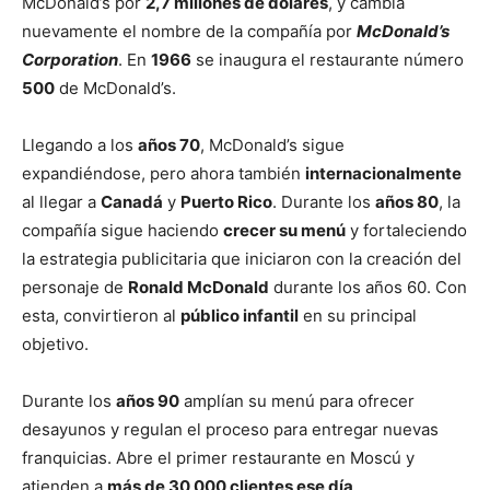
McDonald’s por
2,7 millones de dólares
, y cambia
nuevamente el nombre de la compañía por
McDonald’s
Corporation
. En
1966
se inaugura el restaurante número
500
de McDonald’s.
Llegando a los
años 70
, McDonald’s sigue
expandiéndose, pero ahora también
internacionalmente
al llegar a
Canadá
y
Puerto Rico
. Durante los
años 80
, la
compañía sigue haciendo
crecer su menú
y fortaleciendo
la estrategia publicitaria que iniciaron con la creación del
personaje de
Ronald McDonald
durante los años 60. Con
esta, convirtieron al
público infantil
en su principal
objetivo.
Durante los
años 90
amplían su menú para ofrecer
desayunos y regulan el proceso para entregar nuevas
franquicias. Abre el primer restaurante en Moscú y
atienden a
más de 30 000 clientes ese día
.