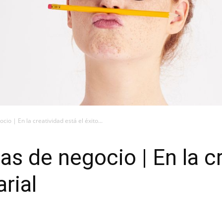
io | En la creatividad está el éxito...
as de negocio | En la c
rial