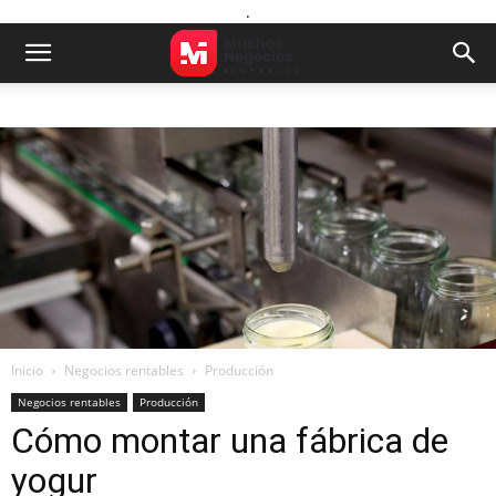
.
Inicio
Negocios rentables
Producción
Negocios rentables
Producción
Cómo montar una fábrica de
yogur