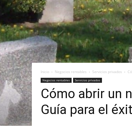
Inicio
Negocios rentables
Servicios privados
Có
Negocios rentables
Servicios privados
Cómo abrir un 
Guía para el éxi