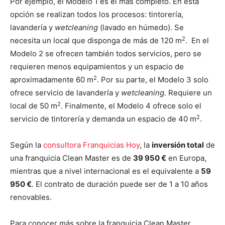
Por ejemplo, el Modelo 1 es el más completo. En esta
opción se realizan todos los procesos: tintorería,
lavandería y
wetcleaning
(lavado en húmedo). Se
2
necesita un local que disponga de más de 120 m
. En el
Modelo 2 se ofrecen también todos servicios, pero se
requieren menos equipamientos y un espacio de
2
aproximadamente 60 m
. Por su parte, el Modelo 3 solo
ofrece servicio de lavandería y
wetcleaning
. Requiere un
2
local de 50 m
. Finalmente, el Modelo 4 ofrece solo el
2
servicio de tintorería y demanda un espacio de 40 m
.
Según la
consultora Franquicias Hoy
, la
inversión total
de
una franquicia Clean Master es de
39 950 €
en Europa,
mientras que a nivel internacional es el equivalente a
59
950 €
. El contrato de duración puede ser de 1 a 10 años
renovables.
Para conocer más sobre la franquicia Clean Master,