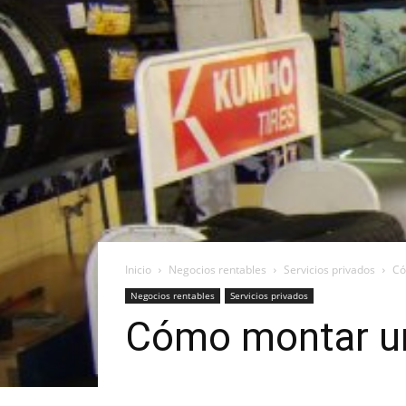
Inicio
Negocios rentables
Servicios privados
Có
Negocios rentables
Servicios privados
Cómo montar un