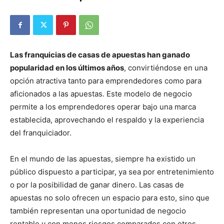
Las franquicias de casas de apuestas han ganado
popularidad en los últimos años
, convirtiéndose en una
opción atractiva tanto para emprendedores como para
aficionados a las apuestas. Este modelo de negocio
permite a los emprendedores operar bajo una marca
establecida, aprovechando el respaldo y la experiencia
del franquiciador.
En el mundo de las apuestas, siempre ha existido un
público dispuesto a participar, ya sea por entretenimiento
o por la posibilidad de ganar dinero. Las casas de
apuestas no solo ofrecen un espacio para esto, sino que
también representan una oportunidad de negocio
rentable y con menos riesgos comparados con otros