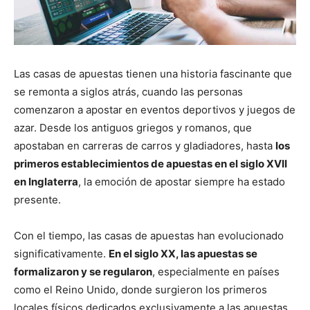
Las casas de apuestas tienen una historia fascinante que
se remonta a siglos atrás, cuando las personas
comenzaron a apostar en eventos deportivos y juegos de
azar. Desde los antiguos griegos y romanos, que
apostaban en carreras de carros y gladiadores, hasta
los
primeros establecimientos de apuestas en el siglo XVII
en Inglaterra
, la emoción de apostar siempre ha estado
presente.
Con el tiempo, las casas de apuestas han evolucionado
significativamente.
En el siglo XX, las apuestas se
formalizaron y se regularon
, especialmente en países
como el Reino Unido, donde surgieron los primeros
locales físicos dedicados exclusivamente a las apuestas