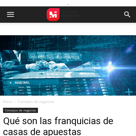
.
Inicio
Consejos de negocios
Consejos de negocios
Qué son las franquicias de
casas de apuestas