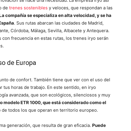
innovación se hace una necesidad. La empresa iryo así
lo de
trenes sostenibles
y veloces, que respondan a las
La compañía se especializa en alta velocidad, y se ha
 España
. Sus rutas abarcan las ciudades de Madrid,
ante, Córdoba, Málaga, Sevilla, Albacete y Antequera.
 con frecuencia en estas rutas, los trenes iryo serán
s.
so de Europa
unto de confort. También tiene que ver con el uso del
 tus horas de trabajo. En este sentido, en iryo
gía avanzada, que son ecológicos, silenciosos y muy
o modelo ETR 1000, que está considerado como el
e
de todos los que operan en territorio europeo.
ima generación, que resulta de gran eficacia.
Puede