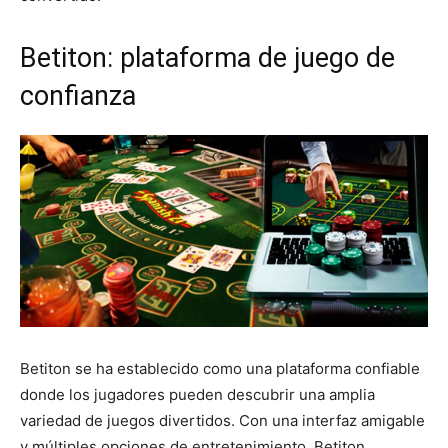
Betiton: plataforma de juego de
confianza
Betiton se ha establecido como una plataforma confiable
donde los jugadores pueden descubrir una amplia
variedad de juegos divertidos. Con una interfaz amigable
y múltiples opciones de entretenimiento, Betiton