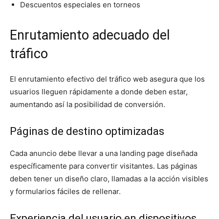
Descuentos especiales en torneos
Enrutamiento adecuado del
tráfico
El enrutamiento efectivo del tráfico web asegura que los
usuarios lleguen rápidamente a donde deben estar,
aumentando así la posibilidad de conversión.
Páginas de destino optimizadas
Cada anuncio debe llevar a una landing page diseñada
específicamente para convertir visitantes. Las páginas
deben tener un diseño claro, llamadas a la acción visibles
y formularios fáciles de rellenar.
Experiencia del usuario en dispositivos