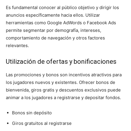
Es fundamental conocer al público objetivo y dirigir los
anuncios específicamente hacia ellos. Utilizar
herramientas como Google AdWords o Facebook Ads
permite segmentar por demografía, intereses,
comportamiento de navegación y otros factores
relevantes.
Utilización de ofertas y bonificaciones
Las promociones y bonos son incentivos atractivos para
los jugadores nuevos y existentes. Ofrecer bonos de
bienvenida, giros gratis y descuentos exclusivos puede
animar a los jugadores a registrarse y depositar fondos.
Bonos sin depósito
Giros gratuitos al registrarse