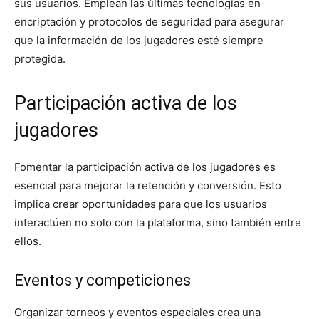
sus usuarios. Emplean las últimas tecnologías en
encriptación y protocolos de seguridad para asegurar
que la información de los jugadores esté siempre
protegida.
Participación activa de los
jugadores
Fomentar la participación activa de los jugadores es
esencial para mejorar la retención y conversión. Esto
implica crear oportunidades para que los usuarios
interactúen no solo con la plataforma, sino también entre
ellos.
Eventos y competiciones
Organizar torneos y eventos especiales crea una