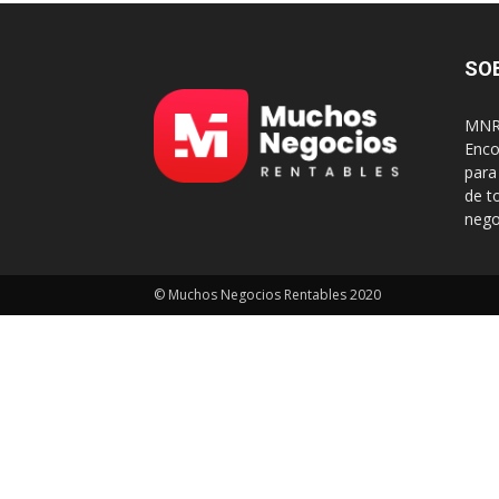
SO
MNR 
Enco
para
de t
nego
© Muchos Negocios Rentables 2020