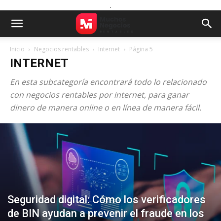
.
Inicio
Negocios rentables
Internet
Página 5
INTERNET
En esta subcategoría encontrará todo lo relacionado
con negocios rentables por internet, para ganar
dinero de manera online o en línea de manera fácil.
Seguridad digital: Cómo los verificadores
de BIN ayudan a prevenir el fraude en los