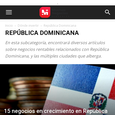
.
Inicio
Dónde invertir
República Dominicana
REPÚBLICA DOMINICANA
En esta subcategoría, encontrará diversos artículos
sobre negocios rentables relacionados con República
Dominicana, y las múltiples ciudades que alberga.
15 negocios en crecimiento en República