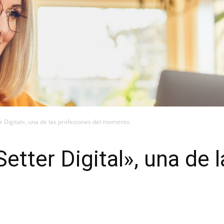
r Digital», una de las profesiones del momento
etter Digital», una de 