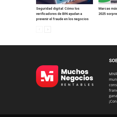
Seguridad digital: Cómo los
Marcas más 
verificadores de BIN ayudan a
2025 sorpr
prevenir el fraude en los negocios
SO
MNR 
mund
cons
fran
gana
¡Con