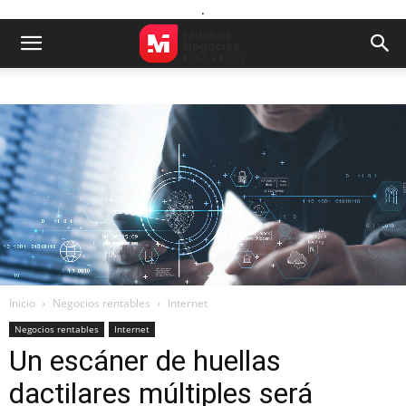
.
Inicio
Negocios rentables
Internet
Negocios rentables
Internet
Un escáner de huellas
dactilares múltiples será