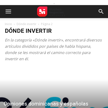
.
Inicio
Dónde invertir
Página 2
DÓNDE INVERTIR
En la categoría «Dónde invertir», encontrará diversos
artículos divididos por países de habla hispana,
donde se les mostrará el camino correcto para
invertir en él.
Opiniones dominicanas y españolas