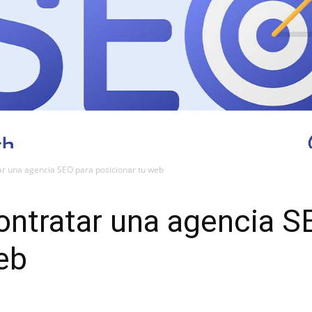
ar una agencia SEO para posicionar tu web
ontratar una agencia S
eb