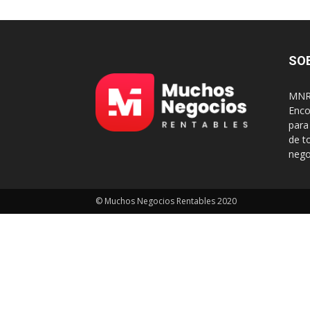
SO
MNR 
Enco
para
de t
nego
© Muchos Negocios Rentables 2020