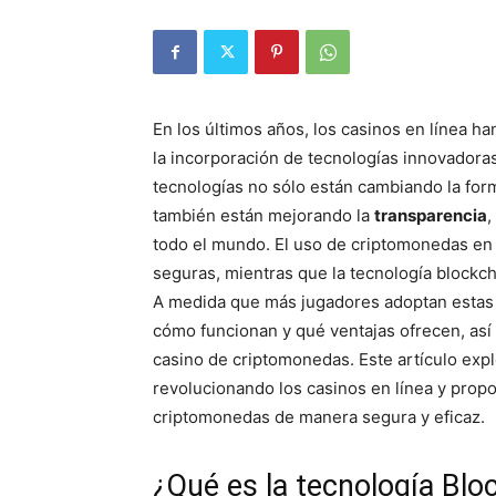
En los últimos años, los casinos en línea h
la incorporación de tecnologías innovador
tecnologías no sólo están cambiando la form
también están mejorando la
transparencia
,
todo el mundo. El uso de criptomonedas en 
seguras, mientras que la tecnología blockch
A medida que más jugadores adoptan esta
cómo funcionan y qué ventajas ofrecen, así 
casino de criptomonedas. Este artículo exp
revolucionando los casinos en línea y prop
criptomonedas de manera segura y eficaz.
¿Qué es la tecnología Blo