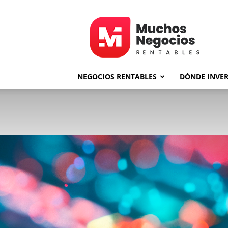
MNR
NEGOCIOS RENTABLES
DÓNDE INVER