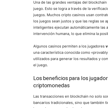
Una de las grandes ventajas del blockchain 
juego. Esto se logra a través de la verificac
juegos. Muchos cripto casinos usan contrato
los juegos sean justos y que las reglas se 
inteligentes ejecutan automáticamente las a
intervención humana, lo que elimina la posi
Algunos casinos permiten a los jugadores
v
una característica conocida como «provably 
utilizados para generar los resultados y c
el juego​.
Los beneficios para los jugado
criptomonedas
Las transacciones en blockchain no solo so
bancarios tradicionales, sino que también 