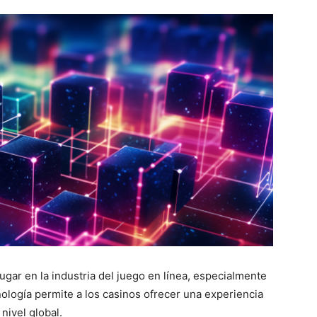
ugar en la industria del juego en línea, especialmente
nología permite a los casinos ofrecer una experiencia
nivel global.