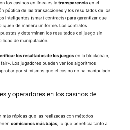
en los casinos en línea es la
transparencia
en el
ión pública de las transacciones y los resultados de los
s inteligentes (smart contracts) para garantizar que
apliquen de manera uniforme. Los contratos
puestas y determinan los resultados del juego sin
bilidad de manipulación.
erificar los resultados de los juegos
en la blockchain,
fair». Los jugadores pueden ver los algoritmos
omprobar por sí mismos que el casino no ha manipulado
res y operadores en los casinos de
n más rápidas que las realizadas con métodos
tienen
comisiones más bajas
, lo que beneficia tanto a