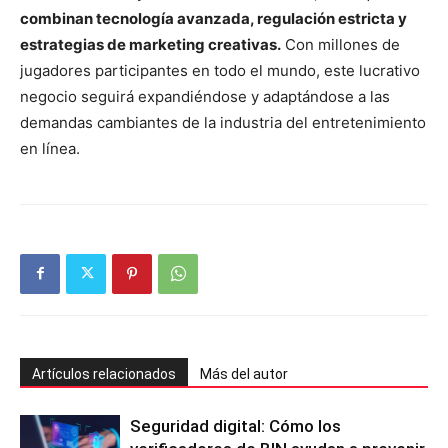
combinan tecnología avanzada, regulación estricta y
estrategias de marketing creativas.
Con millones de
jugadores participantes en todo el mundo, este lucrativo
negocio seguirá expandiéndose y adaptándose a las
demandas cambiantes de la industria del entretenimiento
en línea.
Artículos relacionados
Más del autor
Seguridad digital: Cómo los