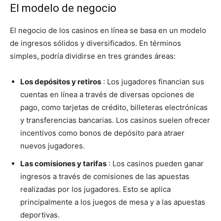
El modelo de negocio
El negocio de los casinos en línea se basa en un modelo
de ingresos sólidos y diversificados. En términos
simples, podría dividirse en tres grandes áreas:
Los depósitos y retiros
: Los jugadores financian sus
cuentas en línea a través de diversas opciones de
pago, como tarjetas de crédito, billeteras electrónicas
y transferencias bancarias. Los casinos suelen ofrecer
incentivos como bonos de depósito para atraer
nuevos jugadores.
Las comisiones y tarifas
: Los casinos pueden ganar
ingresos a través de comisiones de las apuestas
realizadas por los jugadores. Esto se aplica
principalmente a los juegos de mesa y a las apuestas
deportivas.