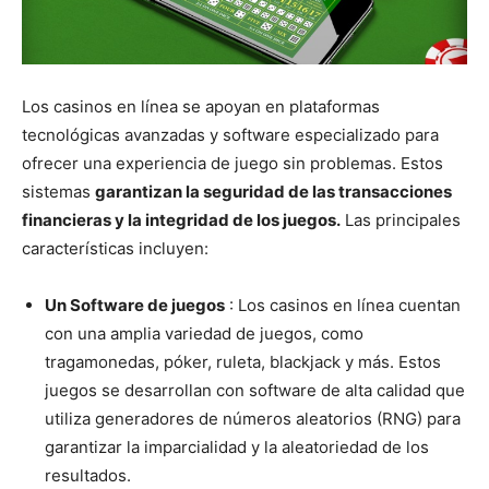
Los casinos en línea se apoyan en plataformas
tecnológicas avanzadas y software especializado para
ofrecer una experiencia de juego sin problemas. Estos
sistemas
garantizan la seguridad de las transacciones
financieras y la integridad de los juegos.
Las principales
características incluyen:
Un Software de juegos
: Los casinos en línea cuentan
con una amplia variedad de juegos, como
tragamonedas, póker, ruleta, blackjack y más. Estos
juegos se desarrollan con software de alta calidad que
utiliza generadores de números aleatorios (RNG) para
garantizar la imparcialidad y la aleatoriedad de los
resultados.