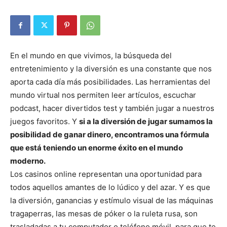
En el mundo en que vivimos, la búsqueda del
entretenimiento y la diversión es una constante que nos
aporta cada día más posibilidades. Las herramientas del
mundo virtual nos permiten leer artículos, escuchar
podcast, hacer divertidos test y también jugar a nuestros
juegos favoritos. Y
si a la diversión de jugar sumamos la
posibilidad de ganar dinero, encontramos una fórmula
que está teniendo un enorme éxito en el mundo
moderno.
Los casinos online representan una oportunidad para
todos aquellos amantes de lo lúdico y del azar. Y es que
la diversión, ganancias y estímulo visual de las máquinas
tragaperras, las mesas de póker o la ruleta rusa, son
trasladadas a tu computador o teléfono móvil, para que te