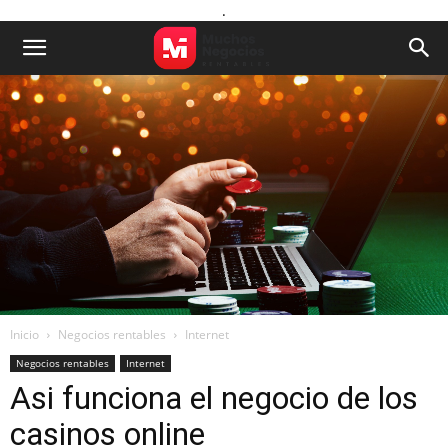
.
Inicio
Negocios rentables
Internet
Negocios rentables
Internet
Asi funciona el negocio de los
casinos online