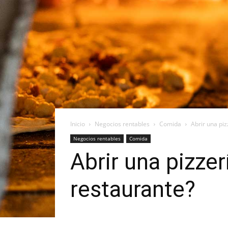
Inicio
Negocios rentables
Comida
Abrir una piz
Negocios rentables
Comida
Abrir una pizzer
restaurante?