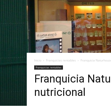
Inicio
Franquicias rentables
Franquicia Naturhouse 
Franquicias rentables
Franquicia Natu
nutricional