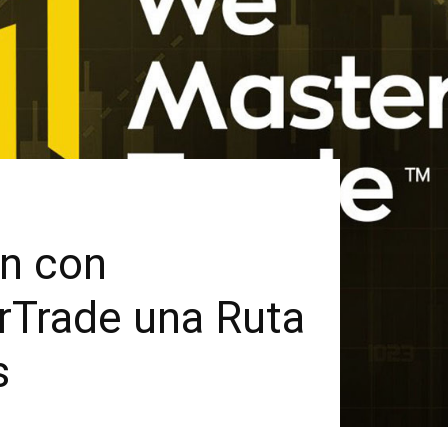
ón con
rTrade una Ruta
s