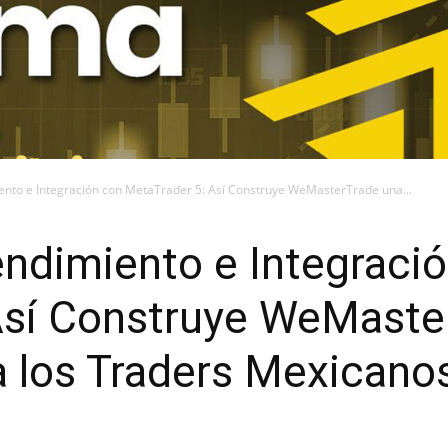
ento e Integración con MetaTrader 5: Así Construye WeMasterTrade una...
ndimiento e Integraci
Así Construye WeMaste
a los Traders Mexicano